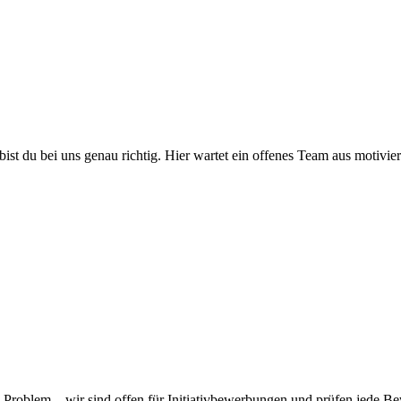
ist du bei uns genau richtig. Hier wartet ein offenes Team aus motivier
n Problem – wir sind offen für Initiativbewerbungen und prüfen jede Be